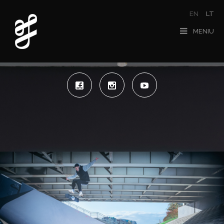
EN
LT
MENIU